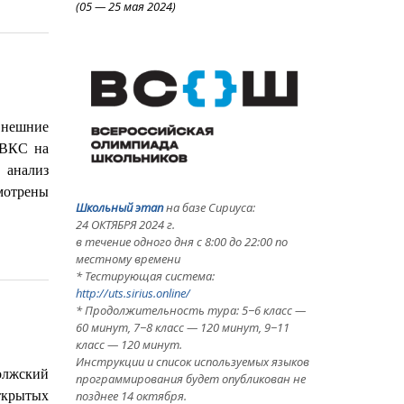
(05
—
25 мая 2024)
Внешние
 ВКС на
 анализ
мотрены
Школьный этап
на базе Сириуса:
24 ОКТЯБРЯ 2024 г.
в течение одного дня с 8:00 до 22:00 по
местному времени
* Тестирующая система:
http://uts.sirius.online/
* Продолжительность тура: 5−6 класс —
60 минут, 7−8 класс — 120 минут, 9−11
класс — 120 минут.
Инструкции и список используемых языков
лжский
программирования будет опубликован не
ткрытых
позднее 14 октября.