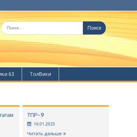
Искать:
ики 63
ТолВики
татам
ТПР-9
16.01.2025
Читать дальше