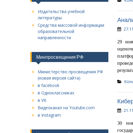
Кон
Издательства учебной
литературы
Анал
Средства массовой информации
27.1
образовательной
направленности
29 ноя
оценоч
платфо
Минпросвещения РФ
провед
резуль
Министерство просвещения РФ
(новая версия сайта)
Кон
в facebook
в Одноклассниках
в VK
Кибе
Видеоканал на Youtube.com
21.1
в Instagram
30 но
госуда