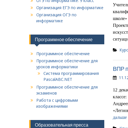
ОГЭ по информатике: 9 класс
Учител
Организация ЕГЭ по информатике
квалиф
Организация ОГЭ по
школе» 
информатике
Проект
искусс
Программное обеспечение
ситуац
Кур
Программное обеспечение
Программное обеспечение для
уроков информатики
ВПР 
Система программирования
11.1
PascalABC.NET
Программное обеспечение для
12 дека
экзаменов
классе
Работа с цифровыми
Андрее
изображениями
«Легион
дальше
Образовательная пресса