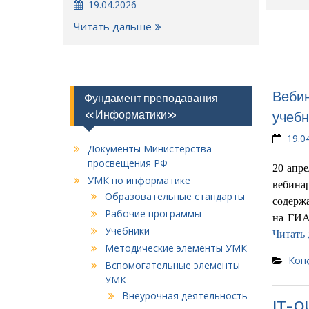
19.04.2026
Читать дальше
Веби
Фундамент преподавания
«Информатики»
учеб
19.0
Документы Министерства
просвещения РФ
20 апре
УМК по информатике
вебина
Образовательные стандарты
содерж
Рабочие программы
на ГИА
Учебники
Читать
Методические элементы УМК
Кон
Вспомогательные элементы
УМК
Внеурочная деятельность
IT-Q