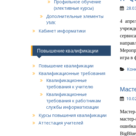
Профильное обучение
(элективные курсы)
28.0
Дополнительные элементы
4 апре
УМК
учрежд
Кабинет информатики
сервис
направ
Повышение квалификации
Меропр
игра в 
Повышение квалификации
Кон
Квалификационные требования
Квалификационные
требования к учителю
Масте
Квалификационные
10.0
требования к работникам
службы информатизации
Мастер-
Курсы повышения квалификации
мастер
Аттестация учителей
ошибка
BigBlue