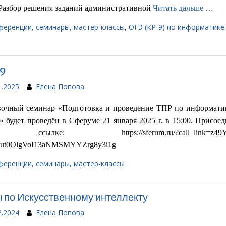
«Разбор решения заданий административной
Читать дальше …
ференции, семинары, мастер-классы
,
ОГЭ (КР-9) по информатике:
9
1.2025
Елена Попова
вочный семинар «Подготовка и проведение ТПР по информатик
» будет проведён в Сферуме 21 января 2025 г. в 15:00. Присое
сылке: https://sferum.ru/?call_link=z49YW
ut0OlgVoI13aNMSMYYZrg8y3i1g
ференции, семинары, мастер-классы
 по Искусственному интеллекту
2.2024
Елена Попова