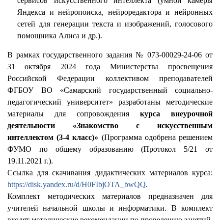
сервисов искусственного интеллекта (умной камеры
Яндекса и нейропоиска, нейроредактора и нейронных
сетей для генерации текста и изображений, голосового
помощника Алиса и др.).
В рамках государственного задания № 073-00029-24-06 от
31 октября 2024 года Министерства просвещения
Российской Федерации коллективом преподавателей
ФГБОУ ВО «Самарский государственный социально-
педагогический университет» разработаны методические
материалы для сопровождения
курса внеурочной
деятельности «Знакомство с искусственным
интеллектом (3-4 класс)»
(Программа одобрена решением
ФУМО по общему образованию (Протокол 5/21 от
19.11.2021 г.).
Ссылка для скачивания дидактических материалов курса:
https://disk.yandex.ru/d/H0FIbjOTA_bwQQ
.
Комплект методических материалов предназначен для
учителей начальной школы и информатики. В комплект
входят методические рекомендации по проведению занятий,