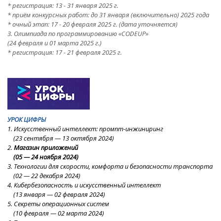
* регистрация: 13 - 31 января 2025 г.
* приём конкурсных работ: до 31 января (включительно) 2025 года
* очный этап:
17 - 20 февраля 2025 г.
(дата уточняется)
3. Олимпиада по программированию «CODEUP»
(24 февраля и 01 марта 2025 г.)
* регистрация: 17 - 21 февраля 2025 г.
УРОК ЦИФРЫ
1. Искусственный интеллект: промпт-инжиниринг
(23
сентября — 13 октября 2024
)
2.
Магазин приложений
(05
—
24
ноября
2024
)
3. Технологии для скорости, комфорта и безопасности транспорта
(02
—
22
декабря 2024
)
4. Кибербезопасность и искусственный интеллект
(13 январ
я
—
02 февраля 2024
)
5. Секреты операционных систем
(10 февраля
—
02
марта 2024
)