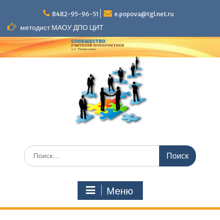
Перейти
к
8482-95-96-51
e.popova@tgl.net.ru
содержимому
методист МАОУ ДПО ЦИТ
Искать:
Меню