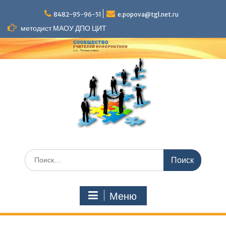
Перейти
к
8482-95-96-51
e.popova@tgl.net.ru
содержимому
методист МАОУ ДПО ЦИТ
Искать:
Меню