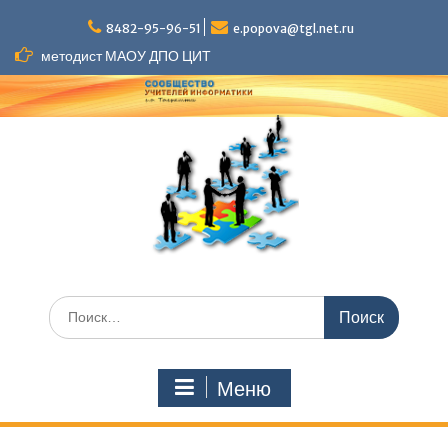
Перейти
к
8482-95-96-51
e.popova@tgl.net.ru
содержимому
методист МАОУ ДПО ЦИТ
Искать:
Меню