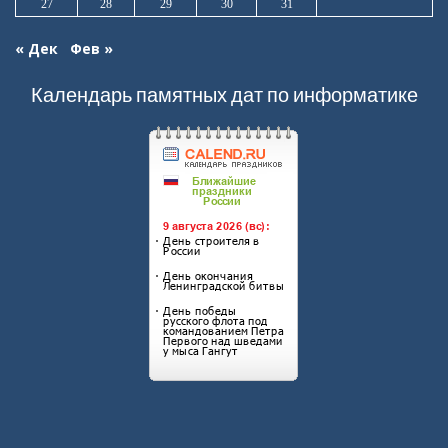
27
28
29
30
31
« Дек
Фев »
Календарь памятных дат по информатике