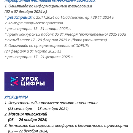
Мероприятия Фестиваля
«ИНФО-МИР»
2024/2025
:
1. Олимпиада по информационным технологиям
(02 и 07 декабря 2024 г.)
*
регистрация:
с 25.11.2024
до 16:00 (местн. вр.) 29.11.2024 г.
2. Конкурс творческих проектов
* регистрация: 13 - 31 января 2025 г.
* приём конкурсных работ: до 31 января (включительно) 2025 года
* очный этап:
17 - 20 февраля 2025 г.
(дата уточняется)
3. Олимпиада по программированию «CODEUP»
(24 февраля и 01 марта 2025 г.)
* регистрация: 17 - 21 февраля 2025 г.
УРОК ЦИФРЫ
1. Искусственный интеллект: промпт-инжиниринг
(23
сентября — 13 октября 2024
)
2.
Магазин приложений
(05
—
24
ноября
2024
)
3. Технологии для скорости, комфорта и безопасности транспорта
(02
—
22
декабря 2024
)