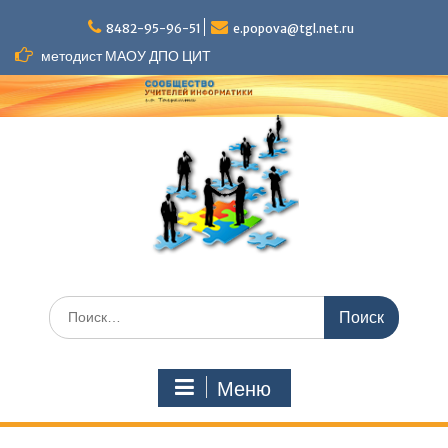
Перейти
к
8482-95-96-51
e.popova@tgl.net.ru
содержимому
методист МАОУ ДПО ЦИТ
Искать:
Меню