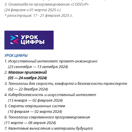
3. Олимпиада по программированию «CODEUP»
(24 февраля и 01 марта 2025 г.)
* регистрация: 17 - 21 февраля 2025 г.
УРОК ЦИФРЫ
1. Искусственный интеллект: промпт-инжиниринг
(23
сентября — 13 октября 2024
)
2.
Магазин приложений
(05
—
24
ноября
2024
)
3. Технологии для скорости, комфорта и безопасности транспорта
(02
—
22
декабря 2024
)
4. Кибербезопасность и искусственный интеллект
(13 январ
я
—
02 февраля 2024
)
5. Секреты операционных систем
(10 февраля
—
02
марта 2024
)
6. Технологии современного программирования
(11 марта
—
06 апреля
2024
)
7. Квантовые вычисления и материалы будущего